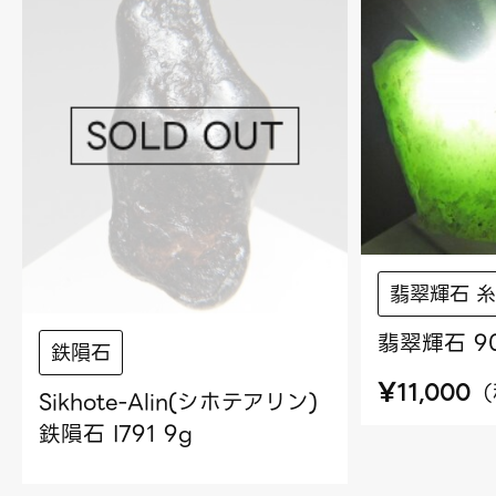
翡翠輝石 
翡翠輝石 9
鉄隕石
¥
（
11,000
Sikhote-Alin(シホテアリン)
鉄隕石 I791 9g