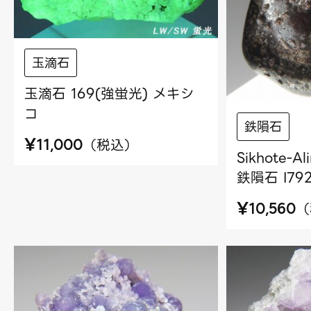
玉滴石
玉滴石 169(強蛍光) メキシ
コ
鉄隕石
¥
（
税込
）
11,000
Sikhote-
鉄隕石 I792
¥
（
10,560