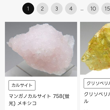
1
2
3
4
10
1
クリソベリ
カルサイト
クリソベリル
マンガノカルサイト 758(蛍
ル
光) メキシコ