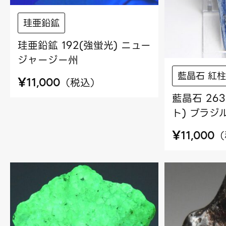
珪亜鉛鉱
珪亜鉛鉱 192(強蛍光) ニュー
ジャージー州
藍晶石 紅柱
¥
（
税込
）
11,000
藍晶石 26
ト) ブラジ
¥
（
11,000