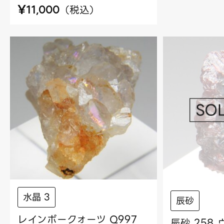
¥
（
税込
）
11,000
水晶 3
辰砂
レインボークォーツ Q997
辰砂 258