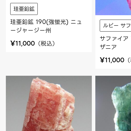
珪亜鉛鉱
珪亜鉛鉱 190(強蛍光) ニュ
ルビー サ
ージャージー州
サファイア 
¥
（
税込
）
11,000
ザニア
¥
（
11,000