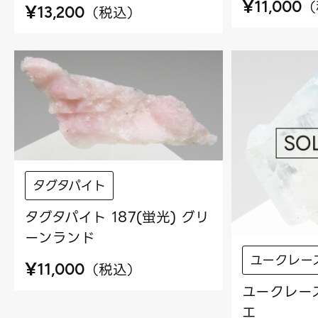
¥
（
11,000
¥
（
税込
）
13,200
タグタパイト
タグタパイト 187(蛍光) グリ
ーンランド
ユークレー
¥
（
税込
）
11,000
ユークレース
エ