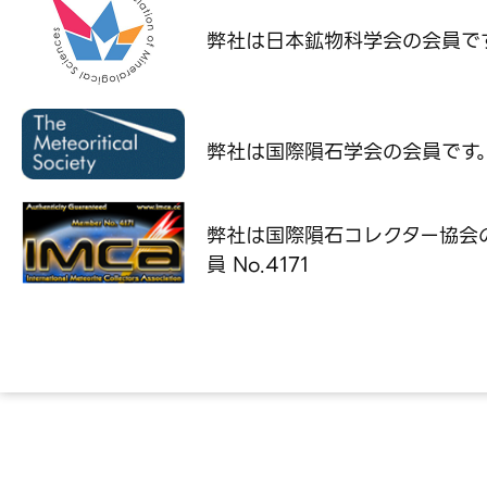
弊社は日本鉱物科学会の
会員で
弊社は国際隕石学会の
会員です
弊社は国際隕石コレクター協会
員 No.4171