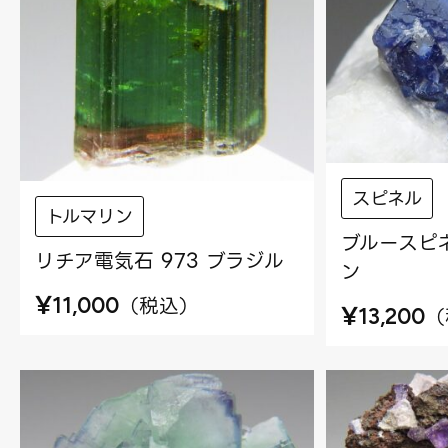
スピネル
トルマリン
ブルースピネ
リチア電気石 973 ブラジル
ン
¥
（
税込
）
11,000
¥
（
13,200