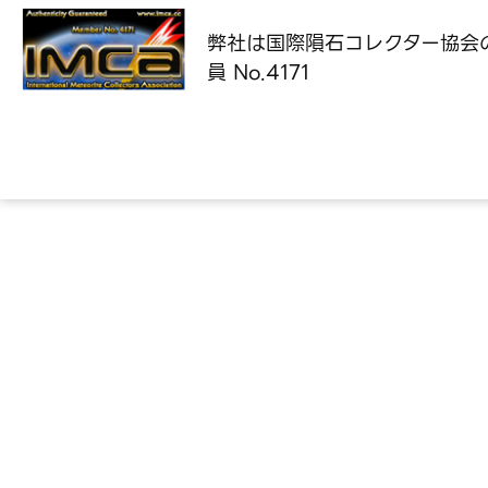
弊社は国際隕石コレクター協会
員 No.4171