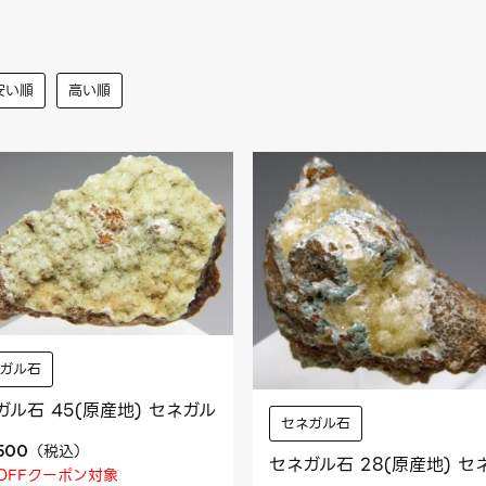
安い順
高い順
ネガル石
ガル石 45(原産地) セネガル
セネガル石
（
税込
）
,500
セネガル石 28(原産地) セ
OFFクーポン対象