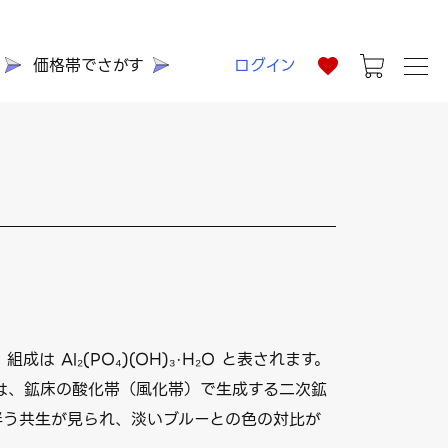
価格帯でさがす
ログイン
Al₂(PO₄)(OH)₃·H₂O と表されます。
は、鉱床の酸化帯（風化帯）で生成する二次鉱
を伴う共生が見られ、淡いブルーとの色の対比が