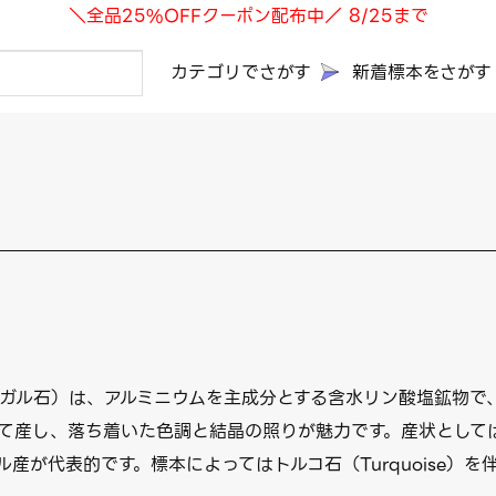
＼全品25%OFFクーポン配布中／ 8/25まで
カテゴリでさがす
新着標本をさがす
ネガル石）は、アルミニウムを主成分とする含水リン酸塩鉱物で、組成は 
て産し、落ち着いた色調と結晶の照りが魅力です。産状として
産が代表的です。標本によってはトルコ石（Turquoise）