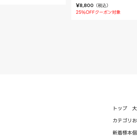
¥
（
税込
）
8,800
25%OFFクーポン対象
トップ
大
カテゴリ
お
新着標本
個