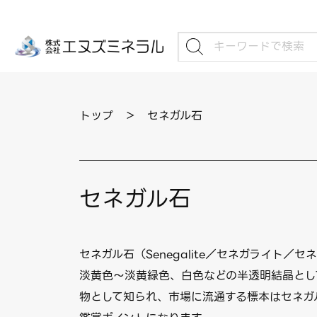
トップ
＞
セネガル石
セネガル石
セネガル石（Senegalite／セネガライト／セ
淡黄色〜淡黄緑色、白色などの半透明結晶とし
物として知られ、市場に流通する標本はセネガル