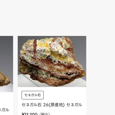
セネガル石
セネガル石 26(原産地) セネガル
ネガル
¥
（
税込
）
13,200