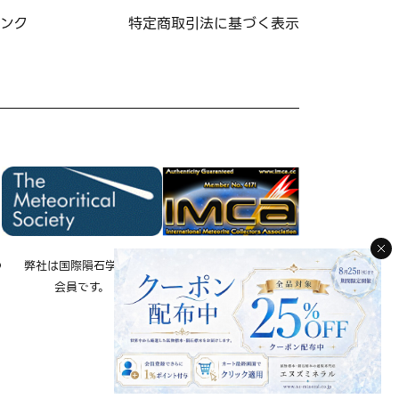
ンク
特定商取引法に基づく表示
の
弊社は国際隕石学会の
弊社は国際隕石コレクタ
会員です。
ー協会の会員です。
IMCA 会員 No.4171