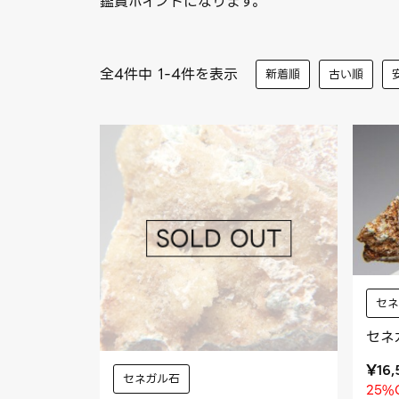
鑑賞ポイントになります。
全4件中 1-4件を表示
新着順
古い順
セ
セネ
¥
16
セネガル石
25%