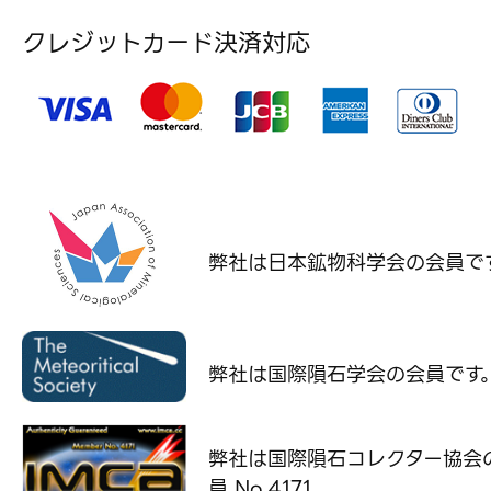
クレジットカード決済対応
弊社は日本鉱物科学会の
会員で
弊社は国際隕石学会の
会員です
弊社は国際隕石コレクター協会
員 No.4171