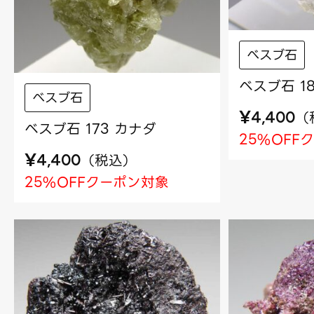
べスブ石
ベスブ石 1
べスブ石
¥
（
4,400
ベスブ石 173 カナダ
25%OFF
¥
（
税込
）
4,400
25%OFFクーポン対象