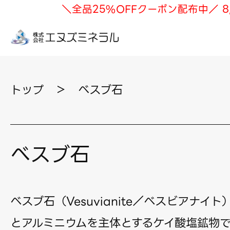
＼全品25%OFFクーポン配布中／ 8
トップ
＞
べスブ石
べスブ石
ベスブ石（Vesuvianite／ベスビアナイ
とアルミニウムを主体とするケイ酸塩鉱物