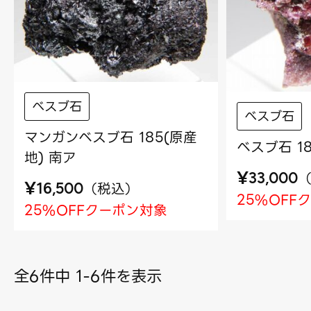
べスブ石
べスブ石
マンガンベスブ石 185(原産
ベスブ石 1
地) 南ア
¥
33,000
¥
（
税込
）
16,500
25%OFF
25%OFFクーポン対象
全6件中 1-6件を表示