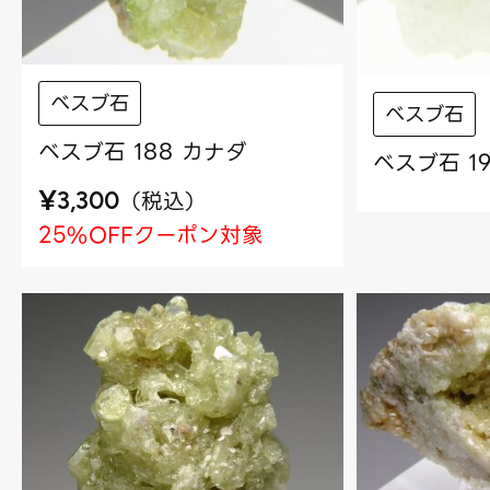
べスブ石
べスブ石
ベスブ石 188 カナダ
ベスブ石 1
¥
（
税込
）
3,300
25%OFFクーポン対象