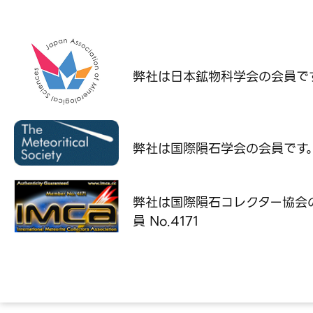
弊社は日本鉱物科学会の
会員で
弊社は国際隕石学会の
会員です
弊社は国際隕石コレクター協会
員 No.4171