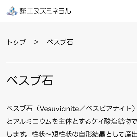
トップ
＞
べスブ石
べスブ石
ベスブ石（Vesuvianite／ベスビアナイ
とアルミニウムを主体とするケイ酸塩鉱物
します。柱状〜短柱状の自形結晶として産