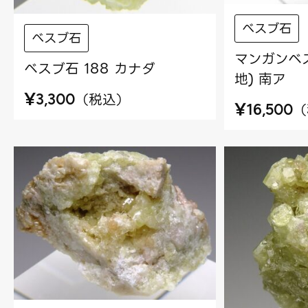
べスブ石
べスブ石
マンガンベス
ベスブ石 188 カナダ
地) 南ア
¥
（
税込
）
3,300
¥
（
16,500