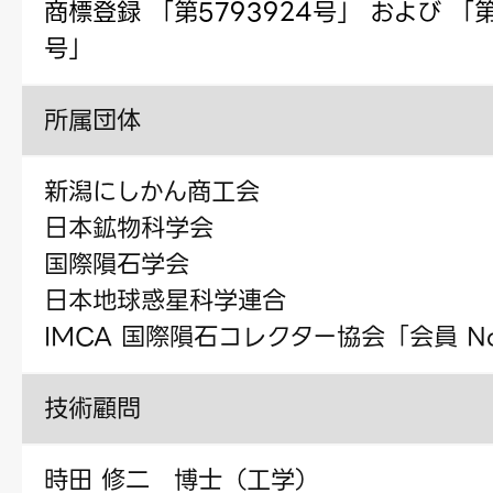
商標登録 「第5793924号」 および 「第
号」
所属団体
新潟にしかん商工会
日本鉱物科学会
国際隕石学会
日本地球惑星科学連合
IMCA 国際隕石コレクター協会「会員 No.
技術顧問
時田 修二 博士（工学）