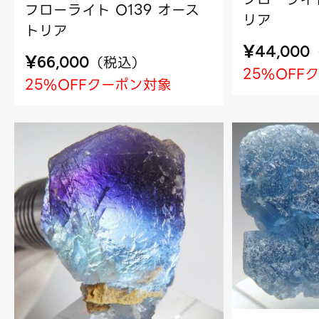
フローライト O139 オース
リア
トリア
¥
44,000
¥
（
税込
）
66,000
25%OFF
25%OFFクーポン対象