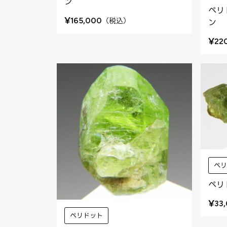
ン
ペリ
¥
（
税込
）
165,000
ン
¥
22
ペ
ペリ
¥
33
ペリドット