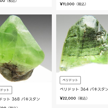
（
税込
）
800
¥
（
税込
）
11,000
ペリドット
ペリドット 364 パキスタ
リドット
¥
（
税込
）
22,000
ドット 368 パキスタン