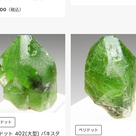
（
税込
）
800
リドット
ペリドット
ドット 402(大型) パキスタ