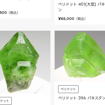
ペリドット 401(大型) パ
ン
（
税込
）
,500
¥
（
税込
）
66,000
ペリドット
ペリドット 396 パキスタ
リドット