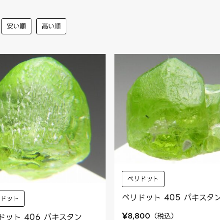
安い順
高い順
ペリドット
ペリドット 405 パキスタ
リドット
¥
（
税込
）
8,800
ドット 406 パキスタン