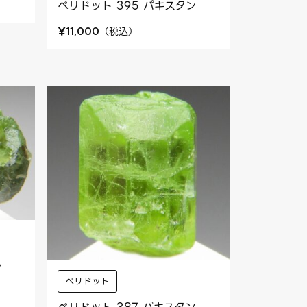
ペリドット 395 パキスタン
¥
（
税込
）
11,000
ン
ペリドット