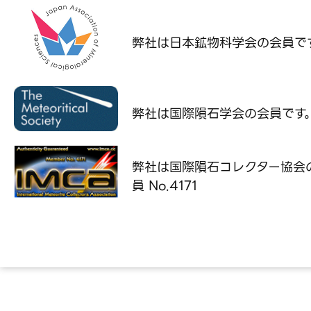
弊社は日本鉱物科学会の
会員で
弊社は国際隕石学会の
会員です
弊社は国際隕石コレクター協会
員 No.4171