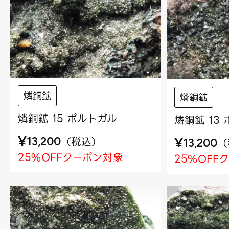
燐銅鉱
燐銅鉱
燐銅鉱 15 ポルトガル
燐銅鉱 13
¥
（
税込
）
¥
13,200
（
13,200
25%OFFクーポン対象
25%OFF