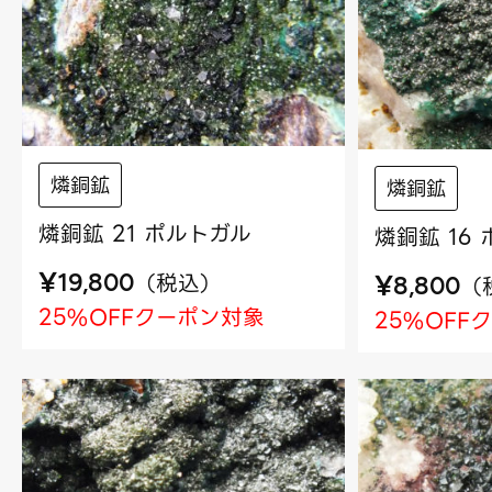
燐銅鉱
燐銅鉱
燐銅鉱 21 ポルトガル
燐銅鉱 16
¥
（
税込
）
¥
19,800
（
8,800
25%OFFクーポン対象
25%OFF