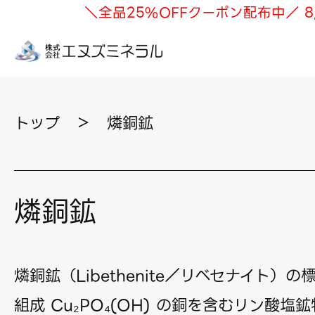
＼全品25%OFFクーポン配布中／ 8
トップ
＞
燐銅鉱
燐銅鉱
燐銅鉱（Libethenite／リベセナイト）
組成 Cu₂PO₄(OH) の銅を含むリン酸