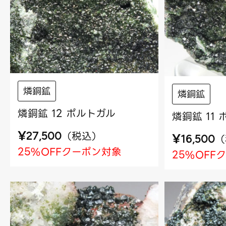
燐銅鉱
燐銅鉱
燐銅鉱 12 ポルトガル
燐銅鉱 11
¥
（
税込
）
27,500
¥
（
16,500
25%OFFクーポン対象
25%OFF