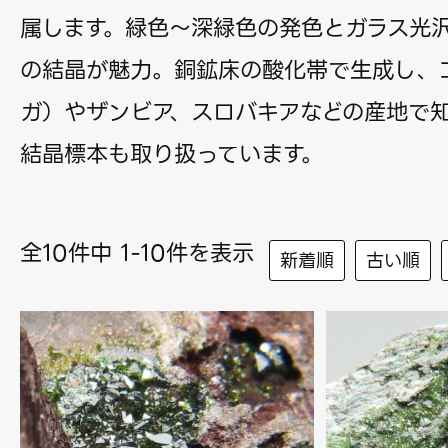
属します。緑色〜深緑色の発色とガラス光
の結晶が魅力。銅鉱床の酸化帯で生成し、
ガ）やザンビア、スロバキアなどの産地で
結晶標本も取り扱っています。
全10件中 1-10件を表示
新着順
古い順