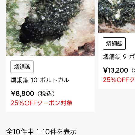
燐銅鉱
燐銅鉱 9 
燐銅鉱
¥
（
13,200
25%OFF
燐銅鉱 10 ポルトガル
¥
（
税込
）
8,800
25%OFFクーポン対象
全10件中 1-10件を表示