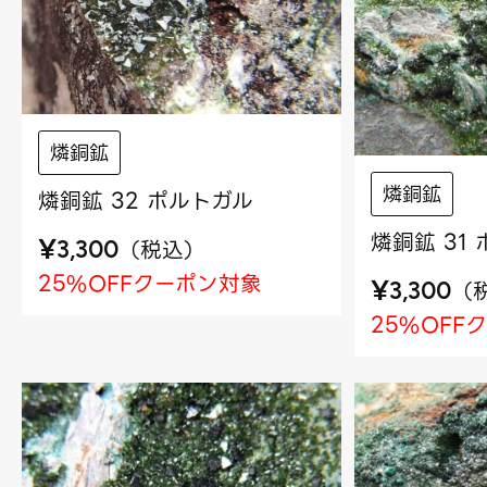
燐銅鉱
燐銅鉱
燐銅鉱 32 ポルトガル
燐銅鉱 31
¥
（
税込
）
3,300
25%OFFクーポン対象
¥
（
3,300
25%OFF