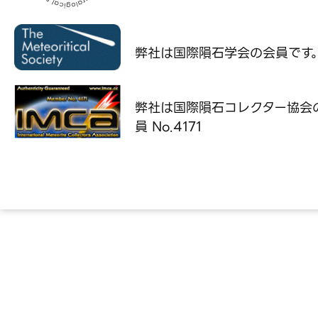
弊社は国際隕石学会の
会員です
弊社は国際隕石コレクター協会
員 No.4171