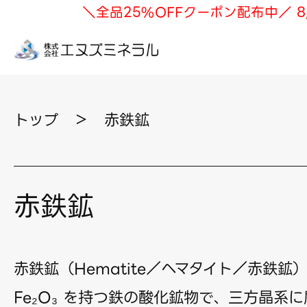
＼全品25%OFFクーポン配布中／ 8
トップ
＞
赤鉄鉱
赤鉄鉱
赤鉄鉱（Hematite／ヘマタイト／赤鉄鉱
Fe₂O₃ を持つ鉄の酸化鉱物で、三方晶系