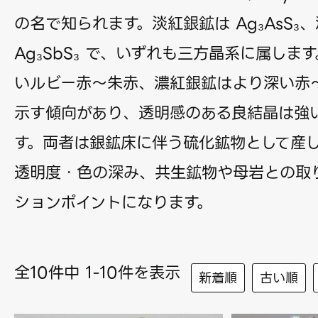
の名で知られます。淡紅銀鉱は Ag₃AsS₃
Ag₃SbS₃ で、いずれも三方晶系に属しま
いルビー赤〜朱赤、濃紅銀鉱はより深い赤
示す傾向があり、透明感のある良結晶は強
す。両者は銀鉱床に伴う硫化鉱物として産
透明度・色の深み、共生鉱物や母岩との取
ションポイントになります。
全10件中 1-10件を表示
新着順
古い順