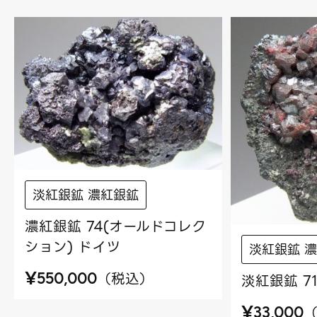
淡紅銀鉱 濃紅銀鉱
濃紅銀鉱 74(オールドコレク
ション) ドイツ
淡紅銀鉱 
¥
（
税込
）
550,000
淡紅銀鉱 7
¥
33,000