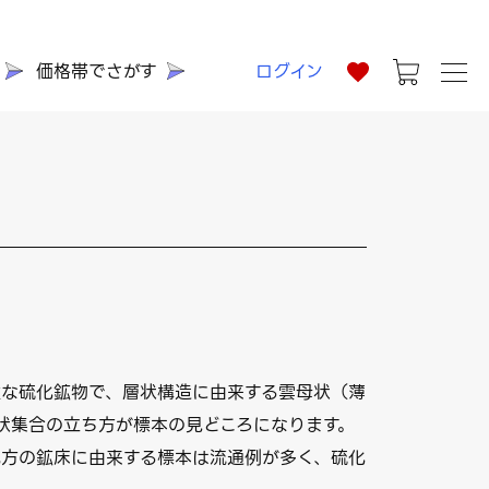
価格帯でさがす
ログイン
む複雑な硫化鉱物で、層状構造に由来する雲母状（薄
状集合の立ち方が標本の見どころになります。
シ地方の鉱床に由来する標本は流通例が多く、硫化