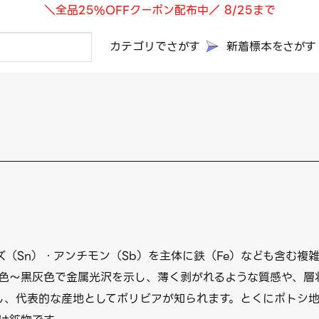
＼全品25%OFFクーポン配布中／ 8/25まで
カテゴリでさがす
新着標本をさがす
）・スズ（Sn）・アンチモン（Sb）を主体に鉄（Fe）なども含
色〜黒灰色で金属光沢を示し、薄く剥がれるような質感や、層
て産し、代表的な産地としてボリビアが知られます。とくにポト