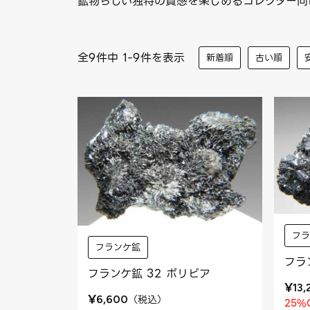
鉱物らしい独特の質感を楽しめるコレクター向
全9件中 1-9件を表示
新着順
古い順
フ
フランケ鉱
フラ
フランケ鉱 32 ボリビア
¥
13
¥
（
税込
）
6,600
25%