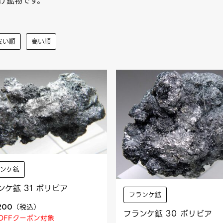
け鉱物です。
安い順
高い順
ランケ鉱
ンケ鉱 31 ボリビア
フランケ鉱
（
税込
）
,200
フランケ鉱 30 ボリビア
OFFクーポン対象