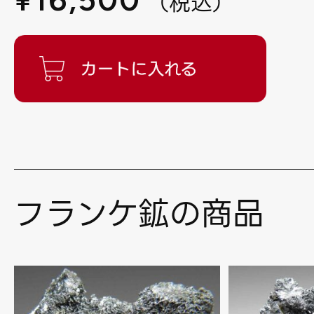
（
税込
）
フランケ鉱の商品