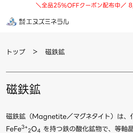
＼全品25%OFFクーポン配布中／ 8
トップ
＞
磁鉄鉱
磁鉄鉱
磁鉄鉱（Magnetite／マグネタイト）は
3+
FeFe
O
を持つ鉄の酸化鉱物で、等軸
2
4