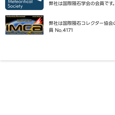
弊社は国際隕石学会の
会員です
弊社は国際隕石コレクター協会
員 No.4171