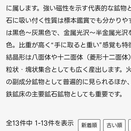
に属します。強い磁性を示す代表的な鉱物
石に吸い付く性質は標本鑑賞でも分かりや
は黒色〜灰黒色で、金属光沢〜半金属光沢
色。比重が高く“手に取ると重い”感覚も特
結晶形は八面体や十二面体（菱形十二面体
粒状・塊状集合としても広く産出します。
の副成分鉱物として普遍的に見られるほか
鉄鉱床の主要鉱石鉱物としても重要です。
全13件中 1-13件を表示
新着順
古い順