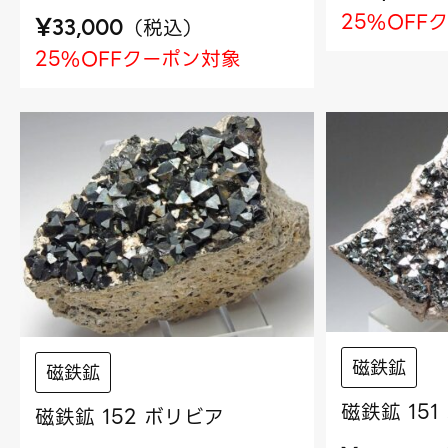
25%OFF
¥
（
税込
）
33,000
25%OFFクーポン対象
磁鉄鉱
磁鉄鉱
磁鉄鉱 15
磁鉄鉱 152 ボリビア