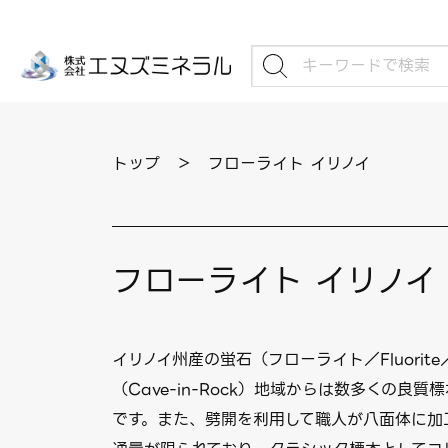
トップ
＞
フローライト イリノイ
フローライト イリノイ
イリノイ州産の蛍石（フローライト／Fluor
（Cave-in-Rock）地域からは数多く
です。また、劈開を利用して職人が八面体に加