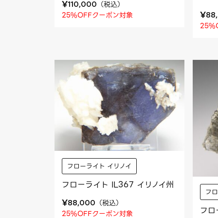
¥
（
税込
）
110,000
¥
25%OFFクーポン対象
88
25%
フローライト イリノイ
フローライト IL367 イリノイ州
フロ
¥
（
税込
）
88,000
フロ
25%OFFクーポン対象