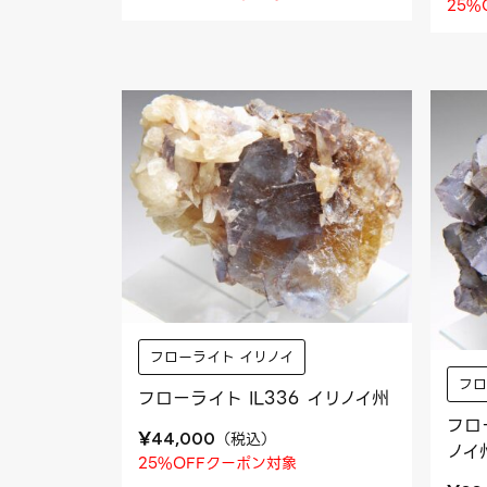
25%
フローライト イリノイ
フロ
フローライト IL336 イリノイ州
フロ
¥
（
税込
）
44,000
ノイ
25%OFFクーポン対象