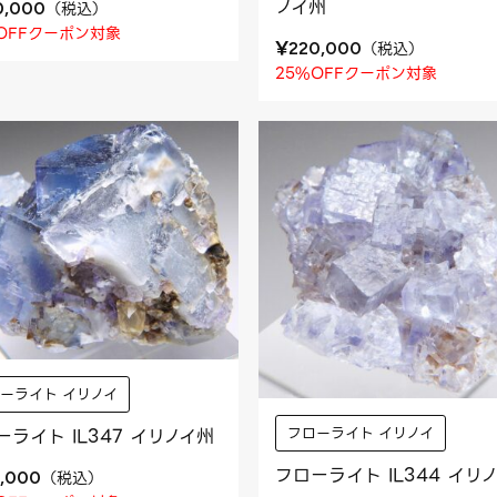
ノイ州
（
税込
）
0,000
OFFクーポン対象
¥
（
税込
）
220,000
25%OFFクーポン対象
ーライト イリノイ
フローライト イリノイ
ーライト IL347 イリノイ州
フローライト IL344 イリ
（
税込
）
5,000