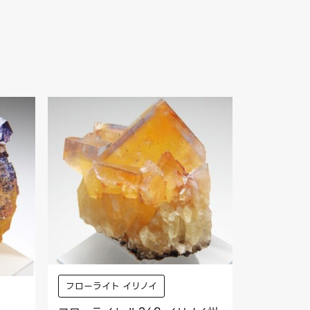
フローライト イリノイ