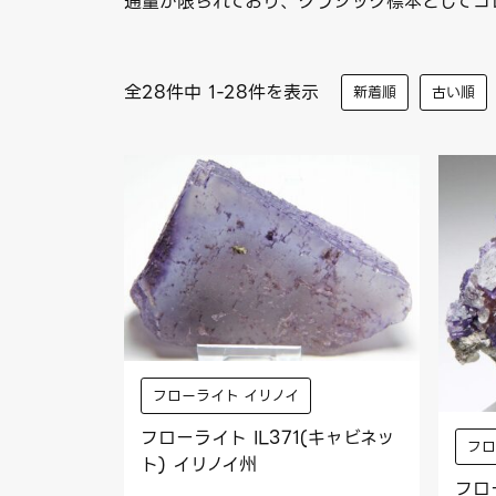
通量が限られており、クラシック標本としてコ
全28件中 1-28件を表示
新着順
古い順
フローライト イリノイ
フローライト IL371(キャビネッ
フロ
ト) イリノイ州
フロ