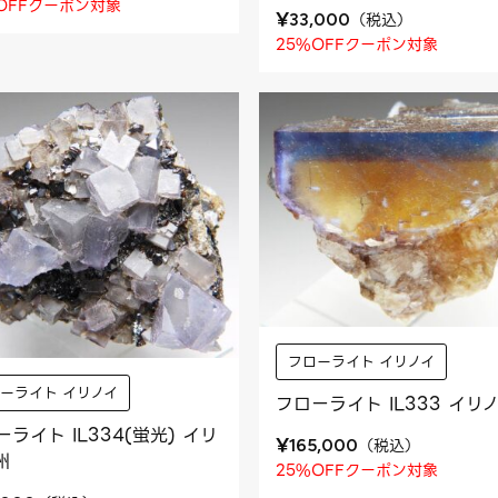
OFFクーポン対象
¥
（
税込
）
33,000
25%OFFクーポン対象
フローライト イリノイ
ーライト イリノイ
フローライト IL333 イリ
ーライト IL334(蛍光) イリ
¥
（
税込
）
165,000
州
25%OFFクーポン対象