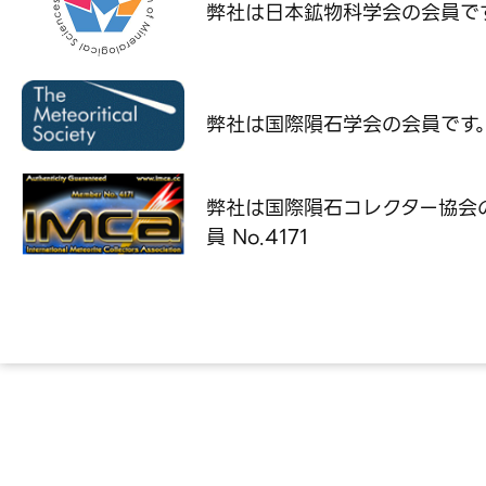
弊社は日本鉱物科学会の
会員で
弊社は国際隕石学会の
会員です
弊社は国際隕石コレクター協会
員 No.4171