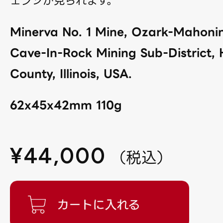
ェンジが見られます。
Minerva No. 1 Mine, Ozark-Mahoni
Cave-In-Rock Mining Sub-District, 
County, Illinois, USA.
62x45x42mm 110g
¥
44,000
（
税込
）