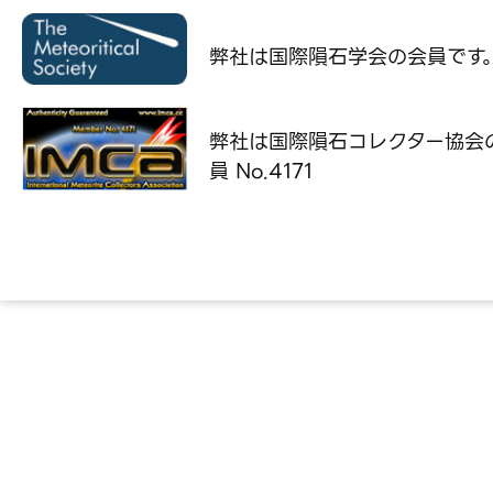
弊社は国際隕石学会の
会員です
弊社は国際隕石コレクター協会
員 No.4171