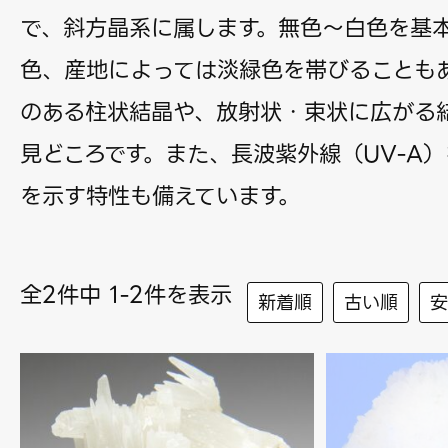
で、斜方晶系に属します。無色〜白色を基
色、産地によっては淡緑色を帯びることも
のある柱状結晶や、放射状・束状に広がる
見どころです。また、長波紫外線（UV-A
を示す特性も備えています。
全2件中 1-2件を表示
新着順
古い順
安