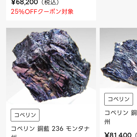
¥
（
税込
）
68,200
25%OFFクーポン対象
コベリン
コベリン 銅
コベリン
州
コベリン 銅藍 236 モンタナ
¥
81,400