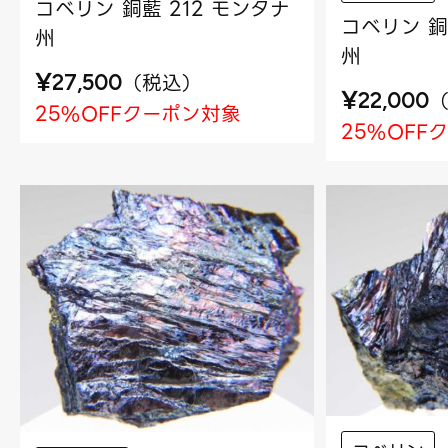
コベリン 銅藍 212 モンタナ
コベリン 銅
州
州
¥
（
税込
）
27,500
¥
22,000
25%OFFクーポン対象
25%OFF