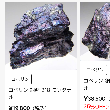
コベリン
コベリン
コベリン 銅
州
コベリン 銅藍 218 モンタナ
州
¥
38,500
25%OFF
¥
（
税込
）
19,800