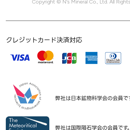
Copyright © N's Mineral Co., Ltd. All Right
クレジットカード決済対応
弊社は日本鉱物科学会の
会員で
弊社は国際隕石学会の
会員です