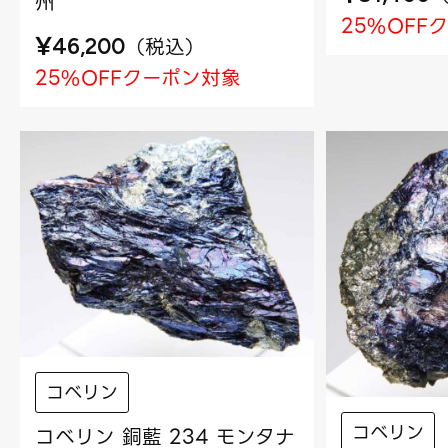
州
25%OFF
¥
（
税込
）
46,200
25%OFFクーポン対象
コベリン
コベリン
コベリン 銅藍 234 モンタナ