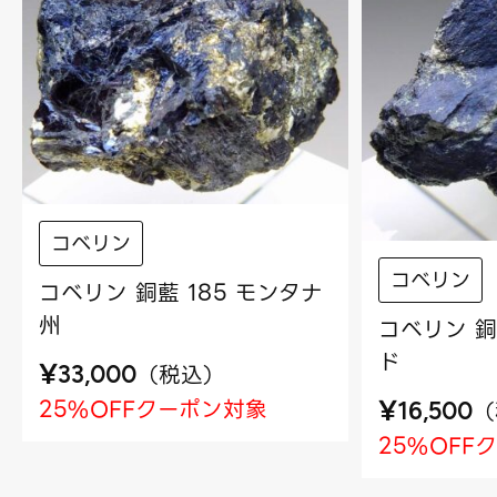
コベリン
コベリン
コベリン 銅藍 185 モンタナ
州
コベリン 銅
ド
¥
（
税込
）
33,000
¥
25%OFFクーポン対象
（
16,500
25%OFF