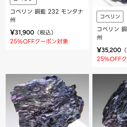
コベリン 銅藍 232 モンタナ
コベリン
州
コベリン 銅
¥
（
税込
）
31,900
州
25%OFFクーポン対象
¥
（
35,200
25%OFF