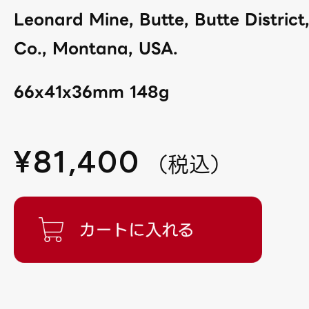
Leonard Mine, Butte, Butte District
Co., Montana, USA.
66x41x36mm 148g
¥
81,400
（
税込
）