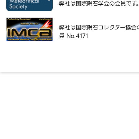
弊社は国際隕石学会の
会員です
弊社は国際隕石コレクター協会
員 No.4171