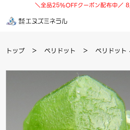
＼全品25%OFFクーポン配布中／ 8
トップ
＞
ペリドット
＞
ペリドット 