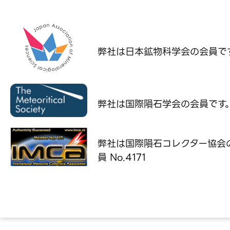
弊社は日本鉱物科学会の
会員で
弊社は国際隕石学会の
会員です
弊社は国際隕石コレクター協会
員 No.4171