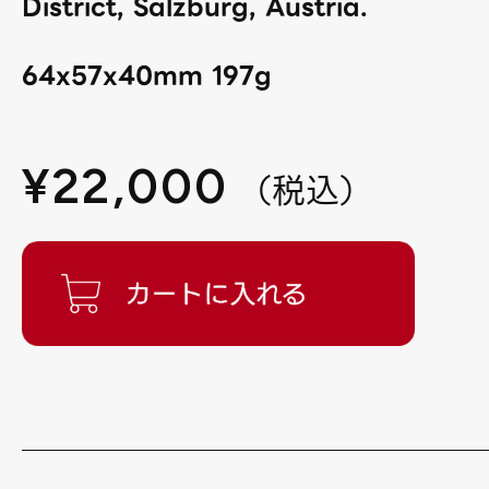
District, Salzburg, Austria.
64x57x40mm 197g
¥
22,000
（
税込
）