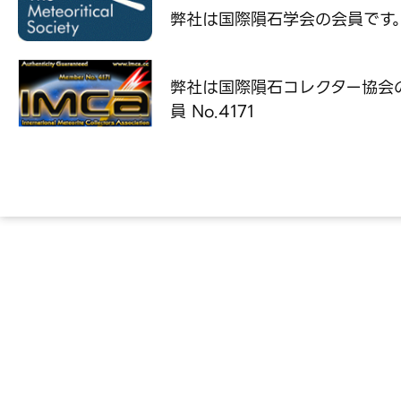
弊社は国際隕石学会の
会員です
弊社は国際隕石コレクター協会
員 No.4171