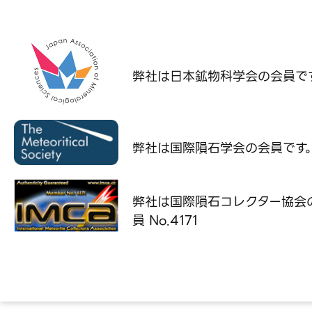
弊社は日本鉱物科学会の
会員で
弊社は国際隕石学会の
会員です
弊社は国際隕石コレクター協会
員 No.4171