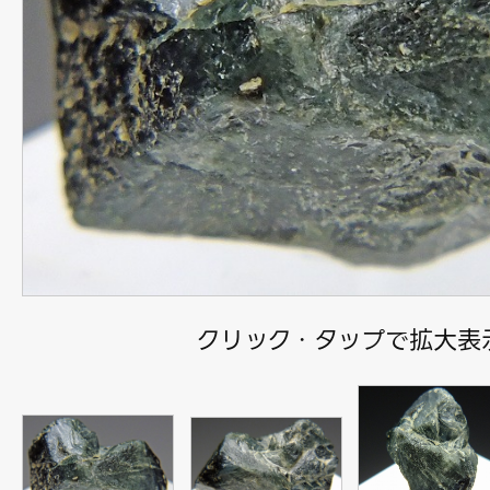
クリック・タップで拡大表