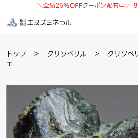
＼全品25%OFFクーポン配布中／ 8
トップ
＞
クリソベリル
＞
クリソベリ
エ