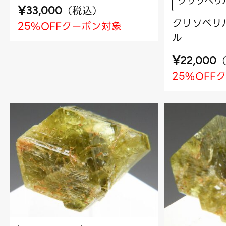
クリソベリ
¥
（
税込
）
33,000
クリソベリル
25%OFFクーポン対象
ル
¥
22,000
25%OFF