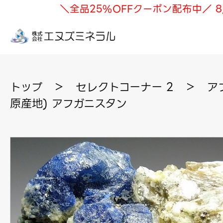
＼全品25%OFFクーポン配布中／ 8
トップ
＞
セレクトコーナー 2
＞
ア
原産地) アフガニスタン