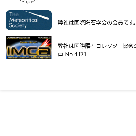
弊社は国際隕石学会の
会員です
弊社は国際隕石コレクター協会
員 No.4171