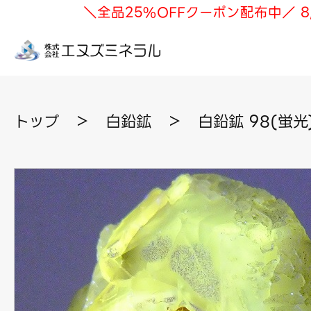
＼全品25%OFFクーポン配布中／ 8
トップ
＞
白鉛鉱
＞
白鉛鉱 98(蛍光