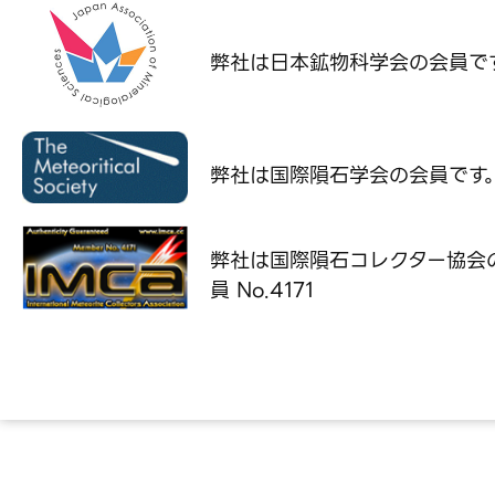
弊社は日本鉱物科学会の
会員で
弊社は国際隕石学会の
会員です
弊社は国際隕石コレクター協会
員 No.4171