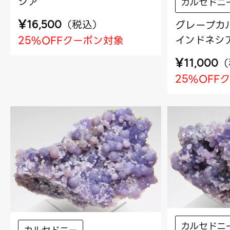
シア
カルセドニ
¥
（
税込
）
グレープカル
16,500
インドネシ
25%OFFクーポン対象
¥
（
11,000
25%OFF
カルセドニ