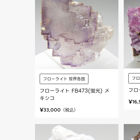
フロ
フローライト 世界各国
フロ
フローライト FB473(蛍光) メ
キシコ
¥
16
¥
（
税込
）
33,000