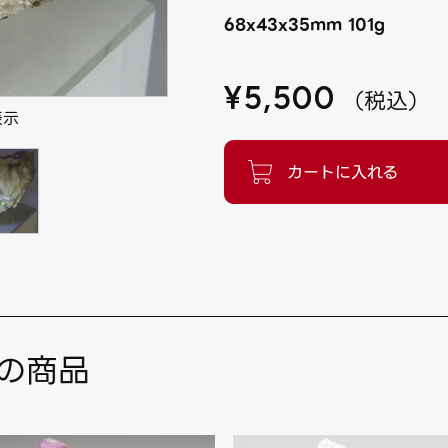
68x43x35mm 101g
¥
5,500
（
税込
）
表示
の商品