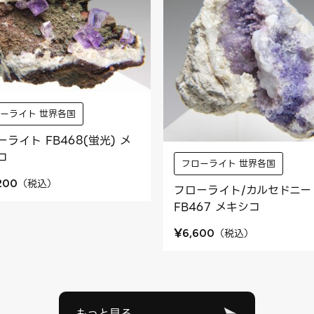
ーライト 世界各国
ーライト FB468(蛍光) メ
コ
フローライト 世界各国
（
税込
）
,200
フローライト/カルセドニー
FB467 メキシコ
¥
（
税込
）
6,600
もっと見る