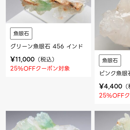
魚眼石
グリーン魚眼石 456 インド
¥
（
税込
）
11,000
魚眼石
25%OFFクーポン対象
ピンク魚眼石
¥
（
4,400
25%OFF