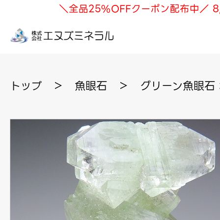
＼全品25%OFFクーポン配布中／ 8
トップ
＞
魚眼石
＞
グリーン魚眼石 