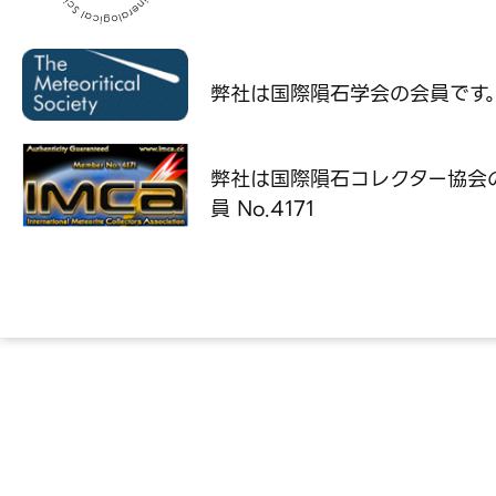
弊社は国際隕石学会の
会員です
弊社は国際隕石コレクター協会
員 No.4171