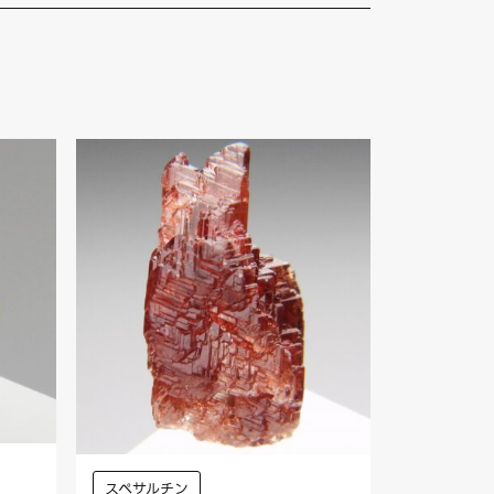
スペサルチン