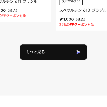
サルチン 611 ブラジル
スペサルチン
スペサルチン 610 ブラジル
（
税込
）
000
OFFクーポン対象
¥
（
税込
）
11,000
25%OFFクーポン対象
もっと見る