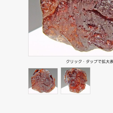
クリック・タップで拡大