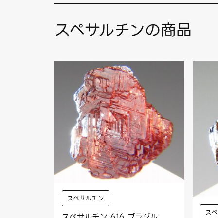
スペサルチンの商品
スペサルチン
スペ
スペサルチン 616 ブラジル