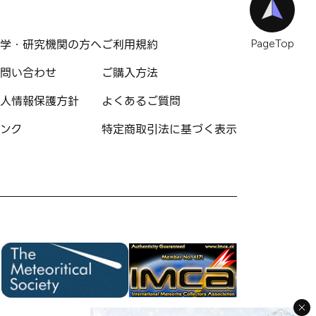
学・研究機関の方へ
ご利用規約
PageTop
問い合わせ
ご購入方法
人情報保護方針
よくあるご質問
ンク
特定商取引法に基づく表示