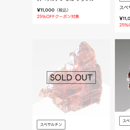
スペ
¥
（
税込
）
11,000
25%OFFクーポン対象
¥
11,
25%
スペ
スペサルチン