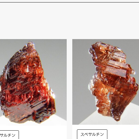
スペサルチン
サルチン