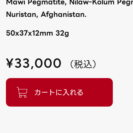
Mawi Pegmatite, Nilaw-Kolum Pegma
Nuristan, Afghanistan.
50x37x12mm 32g
¥
33,000
（
税込
）