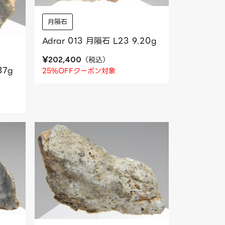
月隕石
Adrar 013 月隕石 L23 9.20g
¥
（
税込
）
202,400
37g
25%OFFクーポン対象