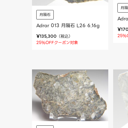
月
月隕石
Adr
Adrar 013 月隕石 L26 6.16g
¥
17
¥
25%
（
税込
）
135,300
25%OFFクーポン対象