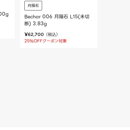
月隕石
00g
Bechar 006 月隕石 L15(未切
断) 3.83g
¥
（
税込
）
62,700
25%OFFクーポン対象