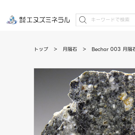
トップ
＞
月隕石
＞
Bechar 003 月隕石