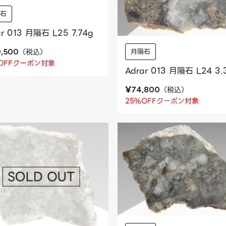
隕石
ar 013 月隕石 L25 7.74g
月隕石
（
税込
）
0,500
OFFクーポン対象
Adrar 013 月隕石 L24 3.
¥
（
税込
）
74,800
25%OFFクーポン対象