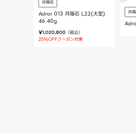
月隕石
月
Adrar 013 月隕石 L22(大型)
46.40g
Adr
¥
（
税込
）
1,020,800
25%OFFクーポン対象