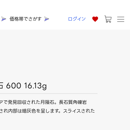
価格帯でさがす
ログイン
 600 16.13g
ェリアで発見回収された月隕石。長石質角礫岩
ia)に分類され内部は暗灰色を呈します。スライスされた