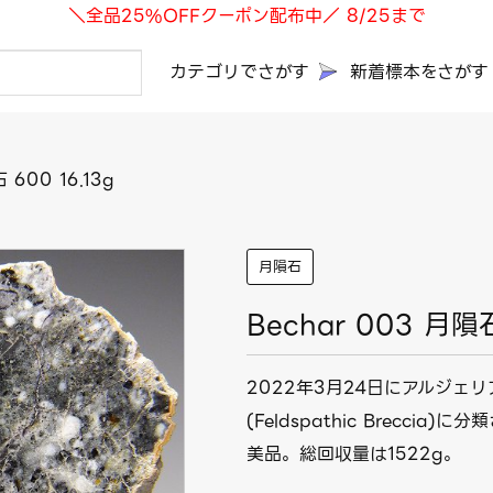
＼全品25%OFFクーポン配布中／ 8/25まで
カテゴリでさがす
新着標本をさがす
 600 16.13g
月隕石
Bechar 003 月隕石
2022年3月24日にアルジ
(Feldspathic Brecc
美品。総回収量は1522g。