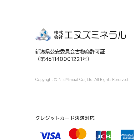
新潟県公安委員会古物商許可証
（第461140001221号）
Copyright © N's Mineral Co., Ltd. All Rights Reserved.
クレジットカード決済対応