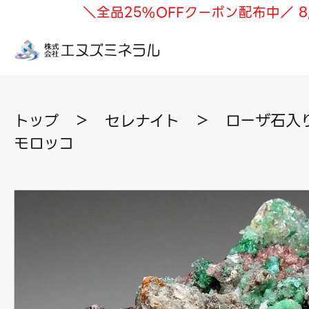
＼全品25%OFFクーポン配布中／ 8
トップ
＞
セレナイト
＞
ローザ石入り
モロッコ