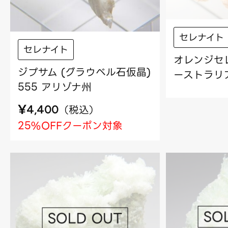
セレナイト
セレナイト
オレンジセレ
ジプサム (グラウベル石仮晶)
ーストラリ
555 アリゾナ州
¥
（
税込
）
4,400
25%OFFクーポン対象