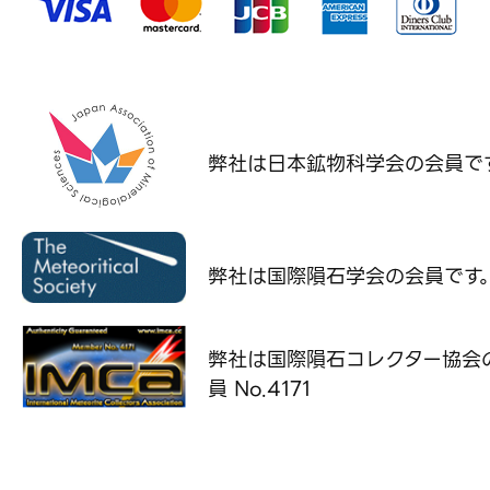
弊社は日本鉱物科学会の
会員で
弊社は国際隕石学会の
会員です
弊社は国際隕石コレクター協会
員 No.4171