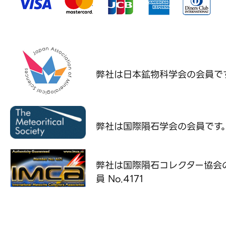
弊社は日本鉱物科学会の
会員で
弊社は国際隕石学会の
会員です
弊社は国際隕石コレクター協会
員 No.4171