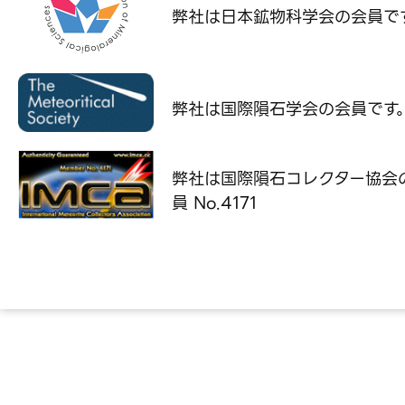
弊社は日本鉱物科学会の
会員で
弊社は国際隕石学会の
会員です
弊社は国際隕石コレクター協会
員 No.4171