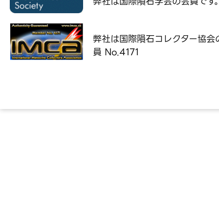
弊社は国際隕石学会の
会員です
弊社は国際隕石コレクター協会
員 No.4171