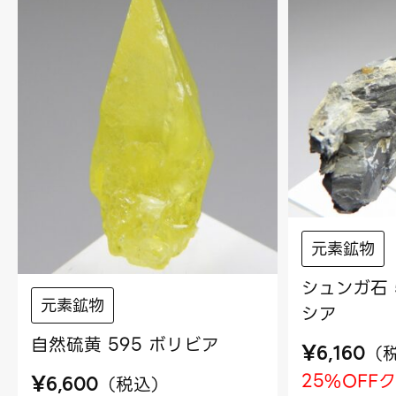
元素鉱物
シュンガ石 
元素鉱物
シア
自然硫黄 595 ボリビア
¥
（
6,160
25%OFF
¥
（
税込
）
6,600