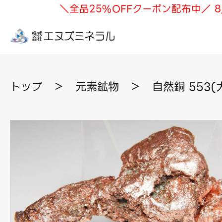
＼全品25%OFFクーポン配布中／ 8
トップ
＞
元素鉱物
＞
自然銅 553(