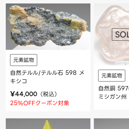
元素鉱物
自然テルル/テルル石 598 メ
元素鉱物
キシコ
自然銅 59
¥
（
税込
）
44,000
ミシガン州
25%OFFクーポン対象