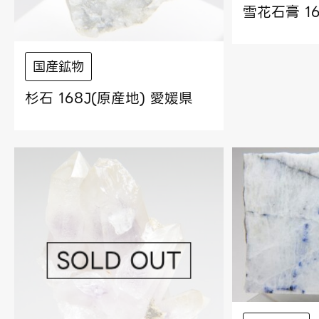
雪花石膏 1
国産鉱物
杉石 168J(原産地) 愛媛県