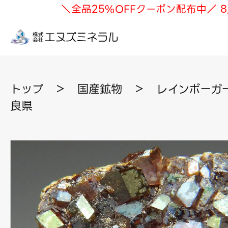
＼全品25%OFFクーポン配布中／ 8
トップ
＞
国産鉱物
＞
レインボーガー
良県