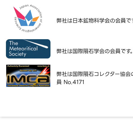
弊社は日本鉱物科学会の
会員で
弊社は国際隕石学会の
会員です
弊社は国際隕石コレクター協会
員 No.4171