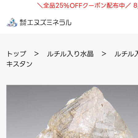
＼全品25%OFFクーポン配布中／ 8
トップ
＞
ルチル入り水晶
＞
ルチル入
キスタン