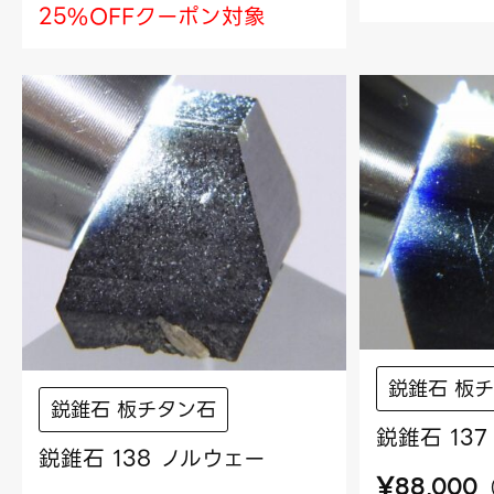
25%OFFクーポン対象
鋭錐石 板
鋭錐石 板チタン石
鋭錐石 13
鋭錐石 138 ノルウェー
¥
88,000