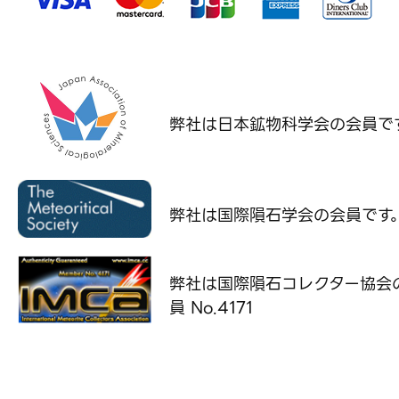
弊社は日本鉱物科学会の
会員で
弊社は国際隕石学会の
会員です
弊社は国際隕石コレクター協会
員 No.4171