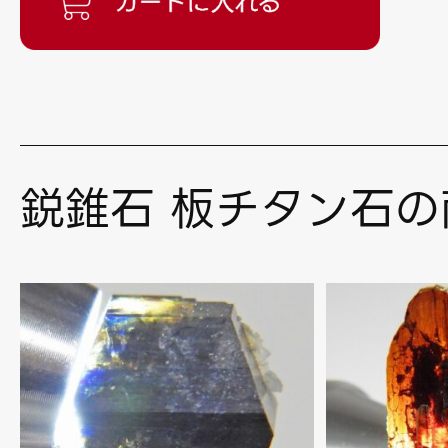
鋭錐石 板チタン石の