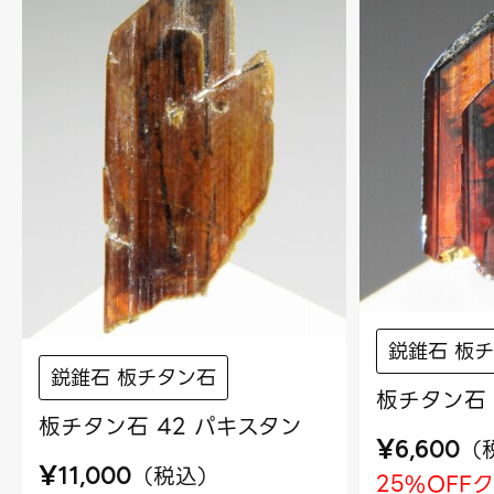
鋭錐石 板
鋭錐石 板チタン石
板チタン石 
板チタン石 42 パキスタン
¥
（
6,600
¥
（
税込
）
11,000
25%OFF