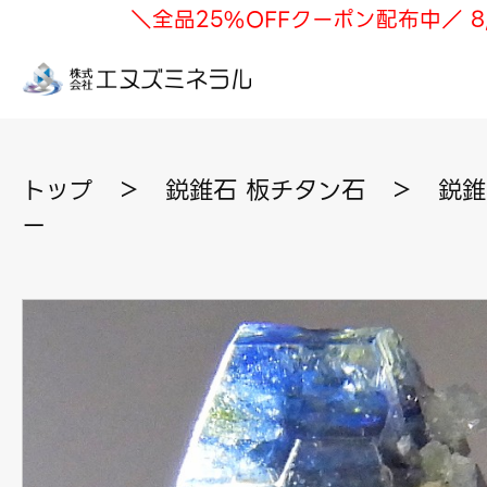
＼全品25%OFFクーポン配布中／ 8
トップ
＞
鋭錐石 板チタン石
＞
鋭錐
ー