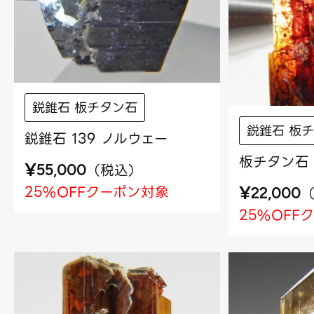
鋭錐石 板チタン石
鋭錐石 板
鋭錐石 139 ノルウェー
板チタン石 
¥
（
税込
）
55,000
¥
25%OFFクーポン対象
22,000
25%OFF