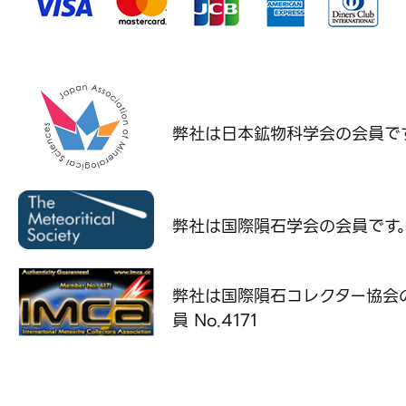
弊社は日本鉱物科学会の
会員で
弊社は国際隕石学会の
会員です
弊社は国際隕石コレクター協会
員 No.4171