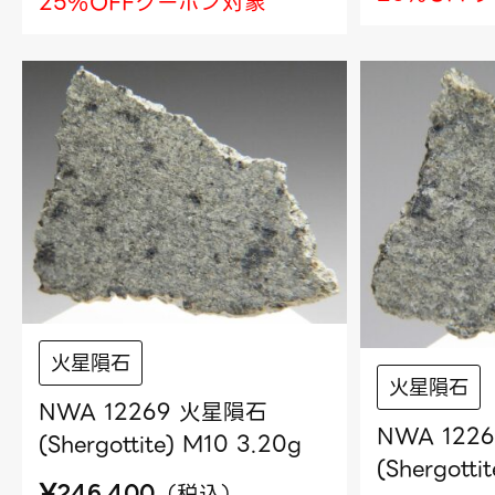
25%OFFクーポン対象
火星隕石
火星隕石
NWA 12269 火星隕石
NWA 122
(Shergottite) M10 3.20g
(Shergotti
¥
（
税込
）
246,400