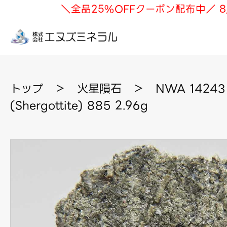
＼全品25%OFFクーポン配布中／ 8
トップ
＞
火星隕石
＞
NWA 1424
(Shergottite) 885 2.96g