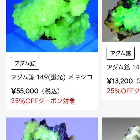
アダム鉱
アダム鉱
アダム鉱 1
アダム鉱 149(蛍光) メキシコ
¥
（
13,200
¥
25%OFF
（
税込
）
55,000
25%OFFクーポン対象