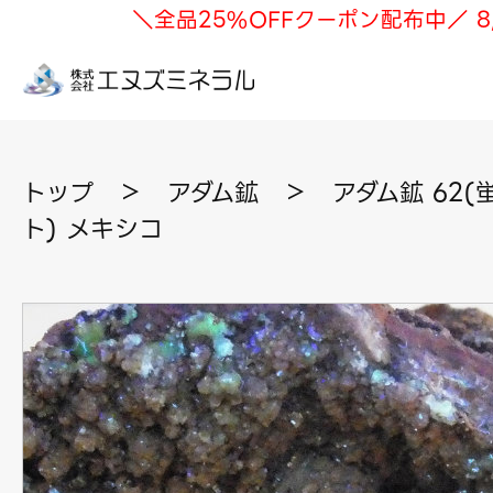
＼全品25%OFFクーポン配布中／ 8
トップ
＞
アダム鉱
＞
アダム鉱 62(
ト) メキシコ