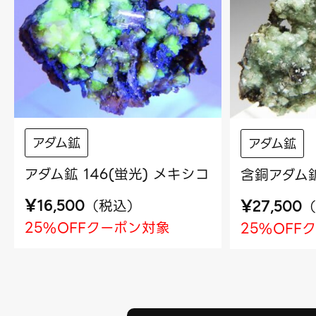
アダム鉱
アダム鉱
アダム鉱 146(蛍光) メキシコ
含銅アダム鉱
¥
¥
（
税込
）
（
16,500
27,500
25%OFFクーポン対象
25%OFF