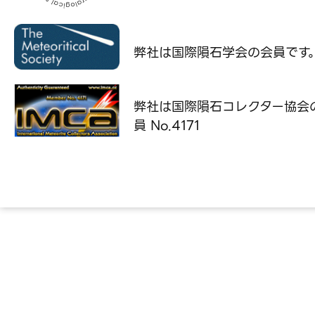
弊社は国際隕石学会の
会員です
弊社は国際隕石コレクター協会
員 No.4171