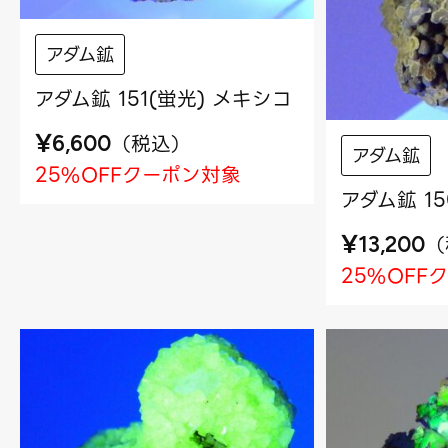
アダム鉱
アダム鉱 151(蛍光) メキシコ
¥
（
税込
）
6,600
アダム鉱
25%OFFクーポン対象
アダム鉱 1
¥
（
13,200
25%OFF