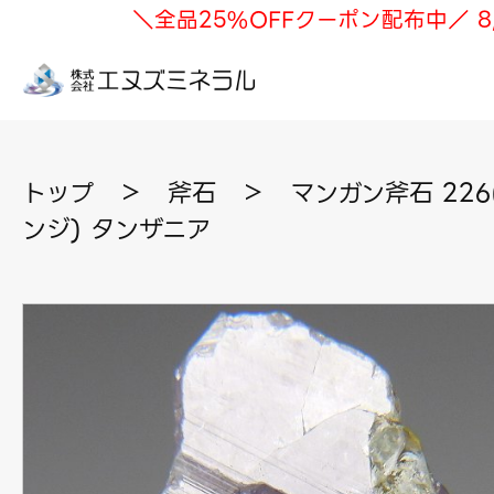
＼全品25%OFFクーポン配布中／ 8
トップ
＞
斧石
＞
マンガン斧石 22
ンジ) タンザニア