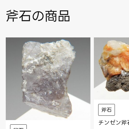
斧石の商品
斧石
チンゼン斧石