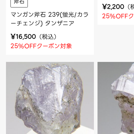
斧石
¥
（
2,200
マンガン斧石 239(蛍光/カラ
25%OFF
ーチェンジ) タンザニア
¥
（
税込
）
16,500
25%OFFクーポン対象