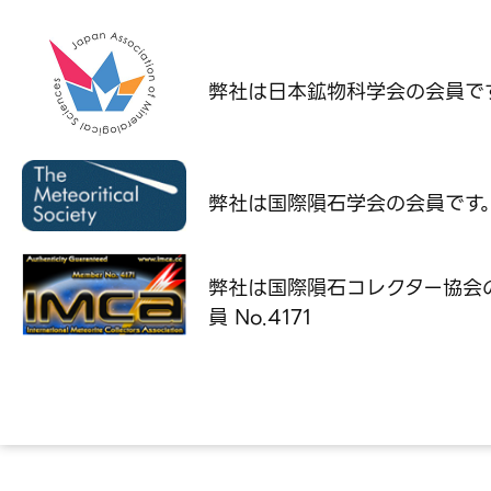
弊社は日本鉱物科学会の
会員で
弊社は国際隕石学会の
会員です
弊社は国際隕石コレクター協会
員 No.4171