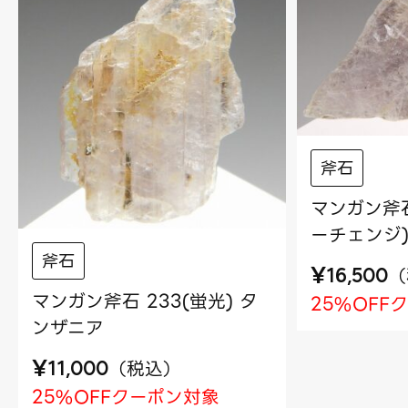
斧石
マンガン斧石
ーチェンジ)
斧石
¥
（
16,500
マンガン斧石 233(蛍光) タ
25%OFF
ンザニア
¥
（
税込
）
11,000
25%OFFクーポン対象