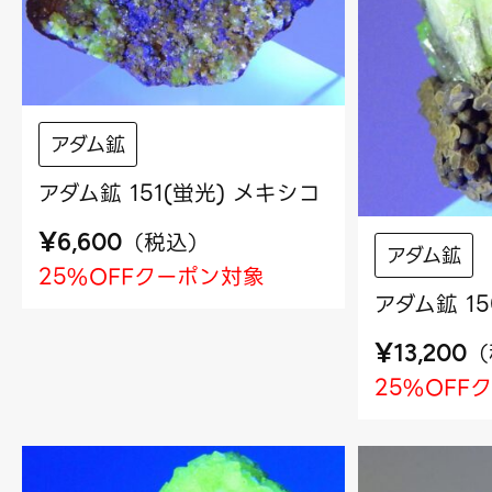
アダム鉱
アダム鉱 151(蛍光) メキシコ
¥
（
税込
）
6,600
アダム鉱
25%OFFクーポン対象
アダム鉱 1
¥
（
13,200
25%OFF