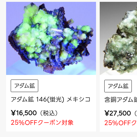
アダム鉱
アダム鉱
アダム鉱 146(蛍光) メキシコ
含銅アダム鉱
¥
¥
（
税込
）
（
16,500
27,500
25%OFFクーポン対象
25%OFF