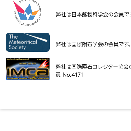
弊社は日本鉱物科学会の
会員で
弊社は国際隕石学会の
会員です
弊社は国際隕石コレクター協会
員 No.4171