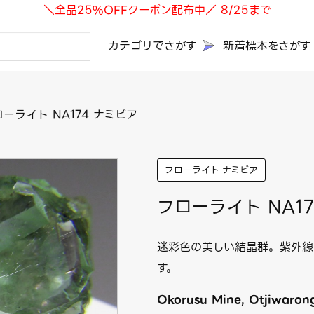
＼全品25%OFFクーポン配布中／ 8/25まで
カテゴリでさがす
新着標本をさがす
ーライト NA174 ナミビア
フローライト ナミビア
フローライト NA1
迷彩色の美しい結晶群。紫外線
す。
Okorusu Mine, Otjiwaron