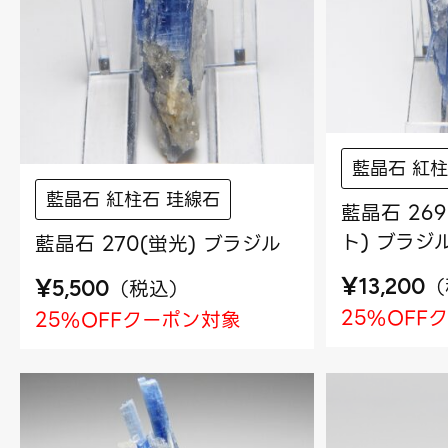
藍晶石 紅柱
藍晶石 紅柱石 珪線石
藍晶石 26
ト) ブラジ
藍晶石 270(蛍光) ブラジル
¥
¥
（
（
税込
）
13,200
5,500
25%OFF
25%OFFクーポン対象