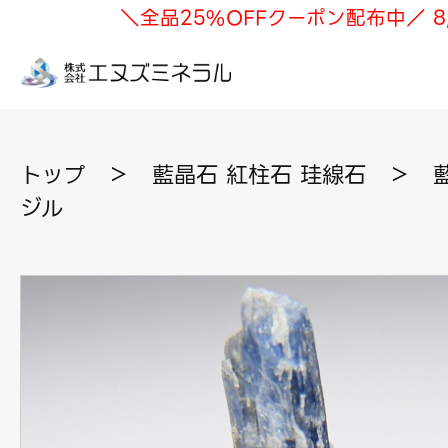
＼全品25%OFFクーポン配布中／ 8
トップ
＞
藍晶石 紅柱石 珪線石
＞
ジル