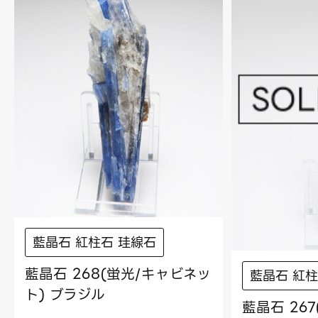
藍晶石 紅柱石 珪線石
藍晶石 268(蛍光/キャビネッ
藍晶石 紅柱
ト) ブラジル
藍晶石 26