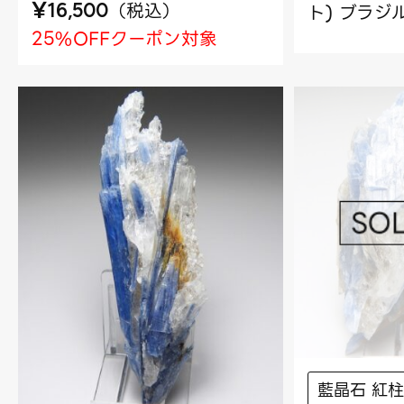
¥
（
税込
）
ト) ブラジ
16,500
25%OFFクーポン対象
藍晶石 紅柱