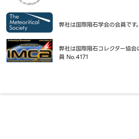
弊社は国際隕石学会の
会員です
弊社は国際隕石コレクター協会
員 No.4171