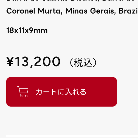
Coronel Murta, Minas Gerais, Brazil
18x11x9mm
¥
13,200
（
税込
）