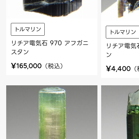
トルマリン
トルマリン
リチア電気石 970 アフガニ
リチア電気石
スタン
ン
¥
（
税込
）
165,000
¥
（
4,400