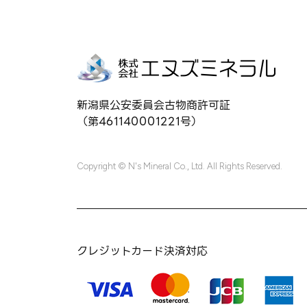
新潟県公安委員会古物商許可証
（第461140001221号）
Copyright © N's Mineral Co., Ltd. All Rights Reserved.
クレジットカード決済対応