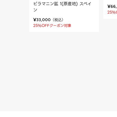
ビラマニン鉱 1(原産地) スペイ
¥
66
ン
25%
¥
（
税込
）
33,000
25%OFFクーポン対象