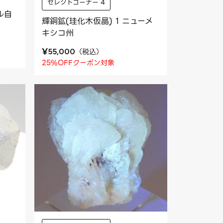
セレクトコーナー 4
ル自
輝銅鉱(珪化木仮晶) 1 ニューメ
キシコ州
¥
（
税込
）
55,000
25%OFFクーポン対象