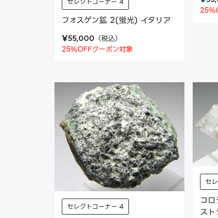
セレクトコーナー 4
25%
フォスゲン鉱 2(蛍光) イタリア
¥
（
税込
）
55,000
25%OFFクーポン対象
セレ
コロ
セレクトコーナー 4
スト