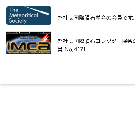
弊社は国際隕石学会の
会員です
弊社は国際隕石コレクター協会
員 No.4171